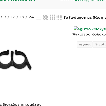
ΤΟΜΆΤΑΣ
w
9
12
18
24
Άγκιστρο Κολοκυ
Αγγούρι
Ντομάτ
α διστέλεχης τομάτας