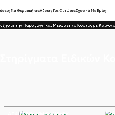
ύσεις Για Θερμοκήπια
Λύσεις Για Φυτώρια
Σχετικά Με Εμάς
υξήστε την Παραγωγή και Μειώστε το Κόστος με Καινοτ
Στηρίγματα Ειδικών Κ
ΣΤΉΡ
ΆΓΚΙΣΤΡΟ ΚΟΛΟΚΥΘΙΟΎ