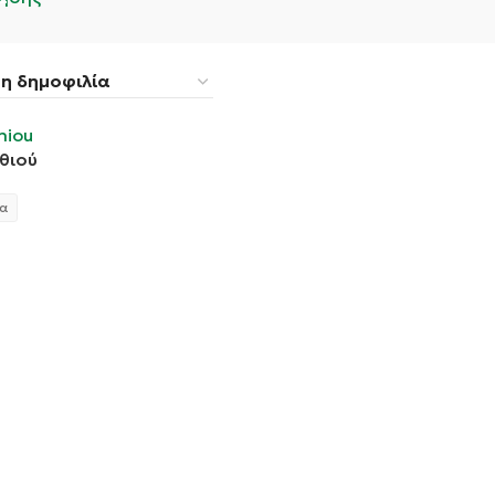
θιού
α