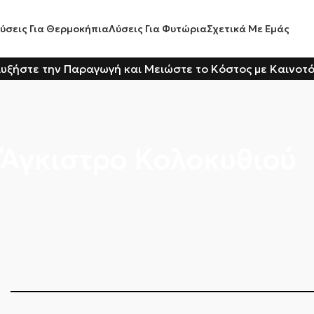
ύσεις Για Θερμοκήπια
Λύσεις Για Φυτώρια
Σχετικά Με Εμάς
υξήστε την Παραγωγή και Μειώστε το Κόστος με Καινοτ
Άγκιστρο Κολοκυθιού