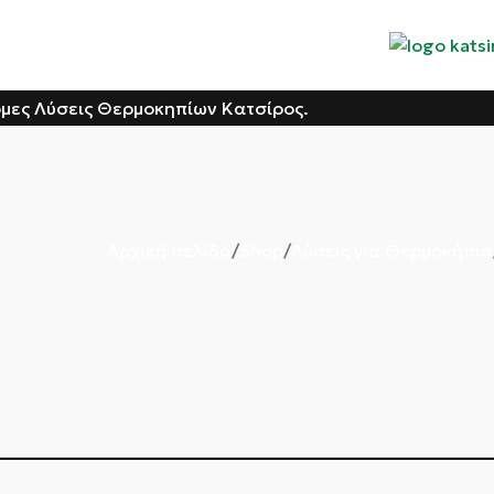
όμες Λύσεις Θερμοκηπίων Κατσίρος.
Αρχική σελίδα
Shop
Λύσεις για Θερμοκήπια